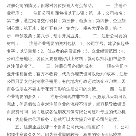
注册公司的情况，但愿对各位投资人有点帮助。 一、注册企
业程序： 注册公司步骤包括以下步骤：第一步，公司核名；
第二步，通过网络交付资料；第三步，领执照；第四步，企业刻
制公章；第五步，银行开账户；第六步，税务大厅备案；第七
步，申领发票；第八步，动手开展业务。 二、注册公司要的
材料： 注册企业需要的资料包括：1、公司字号。建议多起些
名字，以防重复；2、创业者的身份证件；3、企业经营范围；4、
公司注册地址。各位只要整理好以上材料，就可以找我们帮您快
速注册企业了。 三、注册公司必须的成本： 现在注册企
业开销相当低，官方不收费，代为办理费也可以做到0成本，注册
公司只要支付刻制章子费用，有的地方行政还赠送企业印章。因
而各位朋友不要由于花费而影响注册公司的决策。 四、注册
企业需要的多久： 注册公司现在非常快，只必须几天就可以
完成，但是假如自身对注册企业的流程不清楚，就容易导致错误
而浪费时间，因而建议各位朋友找像有限公司这种专业的代办机
构，为您提供代理服务，您就可以大大提升注册公司的进度。
五、注册企业找哪一个财务公司代为办理更好？ 1、公司
招揽生意多久久的。因为营业期限较长，积累的经历会比较丰