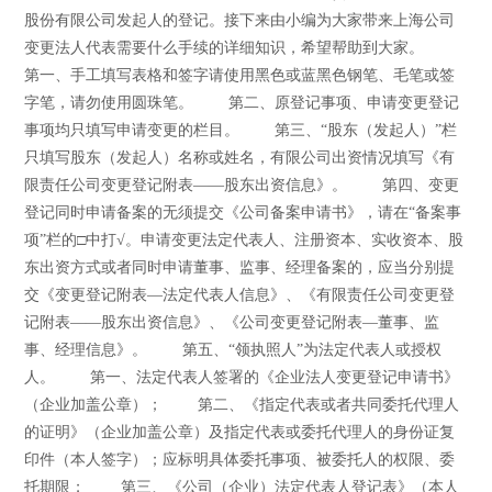
股份有限公司发起人的登记。接下来由小编为大家带来上海公司
变更法人代表需要什么手续的详细知识，希望帮助到大家。
第一、手工填写表格和签字请使用黑色或蓝黑色钢笔、毛笔或签
字笔，请勿使用圆珠笔。 第二、原登记事项、申请变更登记
事项均只填写申请变更的栏目。 第三、“股东（发起人）”栏
只填写股东（发起人）名称或姓名，有限公司出资情况填写《有
限责任公司变更登记附表――股东出资信息》。 第四、变更
登记同时申请备案的无须提交《公司备案申请书》，请在“备案事
项”栏的□中打√。申请变更法定代表人、注册资本、实收资本、股
东出资方式或者同时申请董事、监事、经理备案的，应当分别提
交《变更登记附表―法定代表人信息》、《有限责任公司变更登
记附表――股东出资信息》、《公司变更登记附表―董事、监
事、经理信息》。 第五、“领执照人”为法定代表人或授权
人。 第一、法定代表人签署的《企业法人变更登记申请书》
（企业加盖公章）； 第二、《指定代表或者共同委托代理人
的证明》（企业加盖公章）及指定代表或委托代理人的身份证复
印件（本人签字）；应标明具体委托事项、被委托人的权限、委
托期限； 第三、《公司（企业）法定代表人登记表》（本人