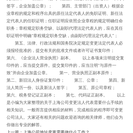
签字，企业加盖公章）； 第四、主管部门（出资人）根据企
业章程的规定和程序出具的原任法定代表人的免职证明、新任法
定代表人的任职证明；任职证明应依照企业章程的规定明确任命
职务；章程规定职务空缺、以副职代理法定代表人的，应在其任
职证明中明确“章程规定职务空缺，由副职代理法定代表人”；
第五、法律、行政法规和国务院决定规定变更法定代表人必
须报经批准的，提交有关的批准文件或者许可证书复印件；
第六、《企业法人营业执照》副本。 以上各项未注明提交复
印件的，应当提交原件。提交复印件的，应当注明“与原件一
致”并由企业加盖公章。 第一、营业执照正副本原件；
第二、新旧法人身份证复印件； 第三、公章； 第四、新
法人简历一份、以及新法人签字； 第五、原公司章程；
第六、税务登记证正副本； 第七、代码证正副本。 以上
是小编为大家整理的关于上海公司变更法人代表需要什么手续的
相关知识。一般而言提供相应的材料，完成相应的程序即可变更
公司法人。大家还有相关的问题欢迎咨询的相关律师，他们会为
你做出专业的解答。
上一篇：上海公司地址变更需要做什么工作？